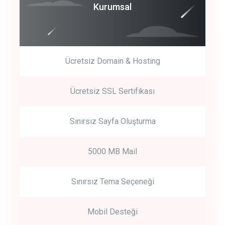
Coroprate
Kurumsal
predictive dialing
Ücretsiz Domain & Hosting
Get Started
Ücretsiz SSL Sertifikası
Start by trying our service for 30 days free trial no credit card
required.
Sınırsız Sayfa Oluşturma
5000 MB Mail
Sınırsız Tema Seçeneği
Mobil Desteği