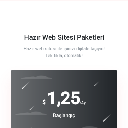
Hazır Web Sitesi Paketleri
Hazır web sitesi ile işinizi dijitale taşıyın!
Tek tıkla, otomatik!
Free
1,25
$
/Ay
Basic
Başlangıç