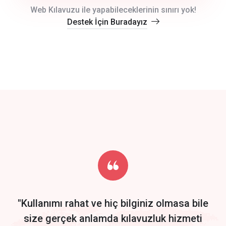
crm auto cync
Web Kılavuzu ile yapabileceklerinin sınırı yok!
Destek İçin Buradayız
click to call back
track energy costs
predictive dialing
Get Started
Start by trying our service for 30 days free trial no credit card
required.
"Kullanımı rahat ve hiç bilginiz olmasa bile
size gerçek anlamda kılavuzluk hizmeti