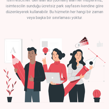
isimTescil.net 'den alan adı (domain) alan her müşterimiz,
isimtescilin sunduğu ücretsiz park sayfasını kendine göre
düzenleyerek kullanabilir. Bu hizmetin her hangi bir zaman
veya başka bir sınırlaması yoktur.