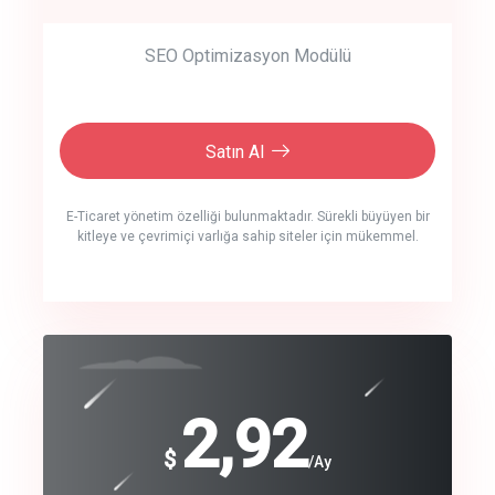
SEO Optimizasyon Modülü
Satın Al
E-Ticaret yönetim özelliği bulunmaktadır. Sürekli büyüyen bir
kitleye ve çevrimiçi varlığa sahip siteler için mükemmel.
crm auto cync
click to call back
240
2,92
$
$
/year
/Ay
track energy costs